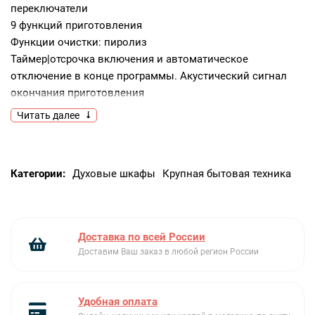
переключатели
9 функций приготовления
Функции очистки: пиролиз
Таймер|отсрочка включения и автоматическое
отключение в конце программы. Акустический сигнал
окончания приготовления
Электронный контроль температуры (50 – 280С)|Быстрый
Читать далее
предварительный разогрев
Полезный объем 65 л|5 уровней приготовления|
Металлические направляющие|Эмаль Ever Clean|2
Категории:
Духовые шкафы
Крупная бытовая техника
галогенные лампы (40 Вт)
Внутреннее стекло дверцы сплошное съемное
Петли SoftClose|Тангенциальная система охлаждения|4
стекла дверцы|«холодная дверца». Автоматическое
Доставка по всей России
отключение при открытой дверце
Доставим Ваш заказ в любой регион России
Блокировка дверцы при пиролизе
В КОМПЛЕКТЕ 2 глубоких эмалированных противня|
Решетка для противней|2 решетки с ограничителем|
Удобная оплата
вертел