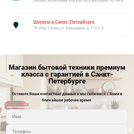
Онлайн, наличными или картой в магазине, по счету
Огнеупорный камень + лопатка|2 телескопических
направляющих полного выдвижения
Номинальная мощность: 3|0 кВт|Мощность гриля: 2|7 кВт
Шоурум в Санкт-Петербурге
ТК Villa, 1 этаж, ул. Савушкина, д. 119 к. 3
Магазин бытовой техники премиум
класса с гарантией в Санкт-
Петербурге
Оставьте Ваши контактные данные и мы свяжемся с Вами в
ближайшее рабочее время.