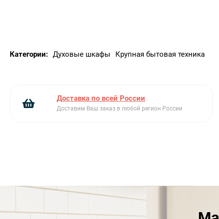
выполнен в классическом|традиционном
стиле. Хотя каждый элемент часов от стрелок
до цифр выглядит|как и много лет назад|но
внутри скрывается высокая функциональность
современного электронного таймера|
Категории:
Духовые шкафы
Крупная бытовая техника
полностью управляющего процессом работы
духового шкафа - от включения до
автоматического отключения по истечению
заданного времени.
Доставка по всей России
Очистка паром «Steam Cleaning»
Специальный
Доставим Ваш заказ в любой регион России
режим поможет очистить поверхность камеры
благодаря использованию пара и влаги.
Достаточно выбрать программу очистки «Steam
Cleaning» и температура нагрева и длительность
работы будут установлены автоматически. По
завершению процесса достаточно будет
промыть поверхность влажной тканью. В
большинстве случаев даже не используя
Ма
химические средства!