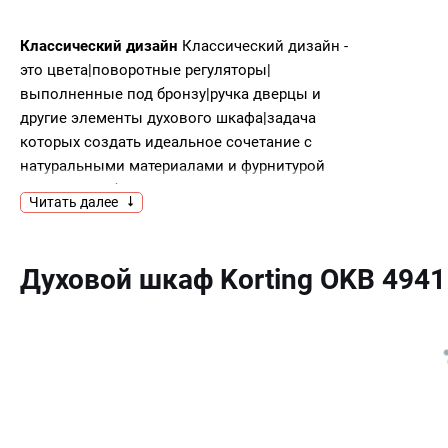
Классический дизайн
Классический дизайн -
это цвета|поворотные регуляторы|
выполненные под бронзу|ручка дверцы и
другие элементы духового шкафа|задача
которых создать идеальное сочетание с
натуральными материалами и фурнитурой
кухонной мебели в классическом или ретро
Читать далее
стиле.
Компактные габариты
При сочетании
компактных габаритов с высокой
Духовой шкаф Korting OKB 4941
функциональностью|приборы шириной 45
сантиметров чаще пользуются популярностью в
небольших кухнях или в кухнях|где бытовые
приборы не должны занимать значительное
количество пространства.
Часы в ретро стиле
Внешний вид часов|
расположенных на панели управления