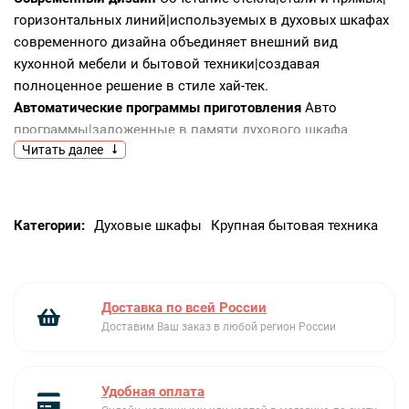
горизонтальных линий|используемых в духовых шкафах
современного дизайна объединяет внешний вид
кухонной мебели и бытовой техники|создавая
полноценное решение в стиле хай-тек.
Автоматические программы приготовления
Авто
программы|заложенные в памяти духового шкафа
Читать далее
помогут приготовить любое блюдо даже не имея
кулинарных навыков. Достаточно выбрать рецепт на
панели управления и духовой шкаф самостоятельно
выберет температуру|режимы нагрева и время
Категории:
Духовые шкафы
Крупная бытовая техника
приготовления. Большой дисплей подскажет|на какой
уровень разместить противень|а крупные значки
сделают процесс управления духовым шкафом простым
и понятным.
Доставка по всей России
Мультизонное сенсорное управление
Уникальный
Доставим Ваш заказ в любой регион России
мультизонный дисплей представляет собой большую
сенсорную панель управления|которая позволяет
Удобная оплата
моментально выбрать одну из многочисленных функций.