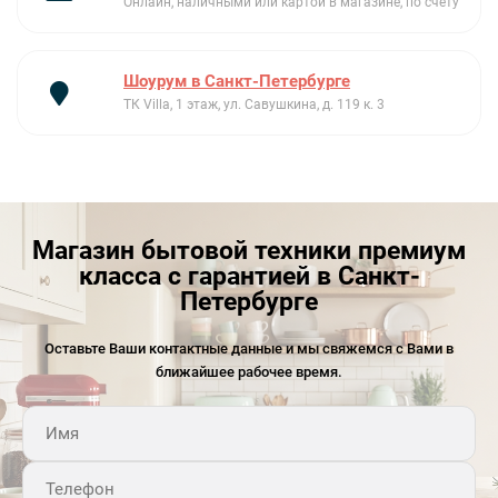
Онлайн, наличными или картой в магазине, по счету
Нажимая на разные зоны|всего одним касанием можно
включить подсветку камеры|выбрать режим нагрева|
температуру|настроить таймеры или заблокировать
Шоурум в Санкт-Петербурге
управление.
ТК Villa, 1 этаж, ул. Савушкина, д. 119 к. 3
Магазин бытовой техники премиум
класса с гарантией в Санкт-
Петербурге
Оставьте Ваши контактные данные и мы свяжемся с Вами в
ближайшее рабочее время.