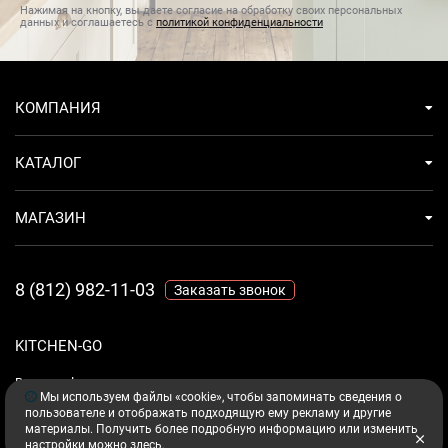
безопасного использования.Подставка с поворотом на
Нажимая на кнопку, вы даете согласие на обработку своих персональных
данных и соглашаетесь с
политикой конфиденциальности
360 градусов для удобного размещения.
КОМПАНИЯ
КАТАЛОГ
МАГАЗИН
8 (812) 982-11-03
Заказать звонок
KITCHEN-GO
Ваш комфорт - дело техники.
Мы используем файлы «cookie», чтобы запоминать сведения о
пользователе и отображать подходящую ему рекламу и другие
материалы. Получить более подробную информацию или изменить
настройки можно
здесь
.