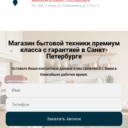
при закипании и снятии с цоколя обеспечивает
ТК Villa, 1 этаж, ул. Савушкина, д. 119 к. 3
безопасность использования, предотвращая перегрев и
работу без воды.Мощность устройства в 2400 Вт
позволяет быстро вскипятить воду, экономя ваше время.
Длина сетевого шнура в 0.8 метра обеспечивает
достаточную свободу при размещении чайника на
Магазин бытовой техники премиум
кухонной поверхности. Вес устройства без упаковки
класса с гарантией в Санкт-
составляет 1.2 кг, что делает его легким и удобным в
Петербурге
использовании.Эргономичный дизайн и практичность
делают Bosch TWK5P471 идеальным выбором для
Оставьте Ваши контактные данные и мы свяжемся с Вами в
ежедневного использования. Он легко вписывается в
ближайшее рабочее время.
любое пространство, будь то современная кухня или
уютная столовая. Благодаря своим характеристикам, этот
чайник подходит как для утренних чаепитий, так и для
приемов гостей, обеспечивая комфорт и
надежность.Ключевые преимуществаЭлегантный
светлый дизайн, подходящий для любого
Заказать звонок
интерьера.Функция автоматического отключения для