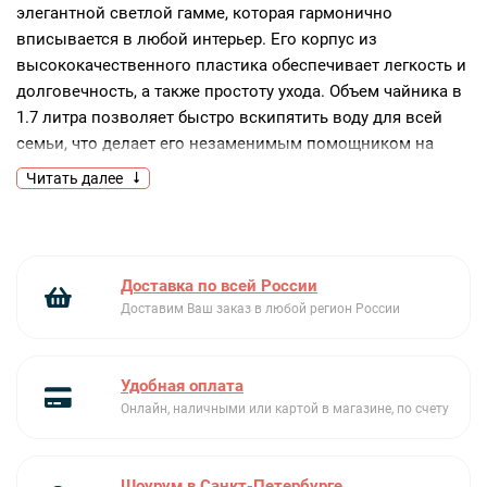
элегантной светлой гамме, которая гармонично
вписывается в любой интерьер. Его корпус из
высококачественного пластика обеспечивает легкость и
долговечность, а также простоту ухода. Объем чайника в
1.7 литра позволяет быстро вскипятить воду для всей
семьи, что делает его незаменимым помощником на
кухне.Устройство оснащено закрытой спиралью
Читать далее
нагревательного элемента, что способствует
равномерному и быстрому нагреву воды. Это решение
также облегчает чистку чайника, предотвращая
образование накипи. Подставка с возможностью
Доставка по всей России
поворота на 360 градусов обеспечивает удобное
Доставим Ваш заказ в любой регион России
размещение и использование устройства с любой
стороны, что особенно актуально для небольших
кухонь.Индикация включения и индикатор уровня воды
Удобная оплата
помогают легко контролировать процесс кипячения и
Онлайн, наличными или картой в магазине, по счету
количество оставшейся жидкости. Встроенный фильтр
гарантирует чистоту воды, исключая попадание частиц
накипи в чашку. Функция автоматического отключения
Шоурум в Санкт-Петербурге