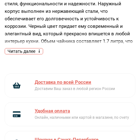
стиля, функциональности и надежности. Наружный
корпус выполнен из нержавеющей стали, что
обеспечивает его долговечность и устойчивость к
коррозии. Черный цвет придает ему современный и
элегантный вид, который прекрасно впишется в любой
интерьер кухни. Объем чайника составляет 1.7 литра, что
позволяет приготовить достаточное количество напитка
Читать далее
для большой компании. Тип нагревательного элемента -
закрытая спираль, которая обеспечивает быстрый и
равномерный нагрев воды. Мощность устройства
составляет 2400 Вт, что позволяет ему быстро довести
Доставка по всей России
воду до кипения.Чайник оснащен удобной подставкой,
Доставим Ваш заказ в любой регион России
которая позволяет легко разместить его на любой
поверхности. Цоколь с поворотом на 360 градусов
обеспечивает удобство использования, позволяя легко
Удобная оплата
поднять и опустить чайник с любой стороны.
Онлайн, наличными или картой в магазине, по счету
Переключатель Lift Switch Off автоматически отключает
устройство при поднятии с цоколя, обеспечивая
безопасность использования. Индикация включения и
Шоурум в Санкт-Петербурге