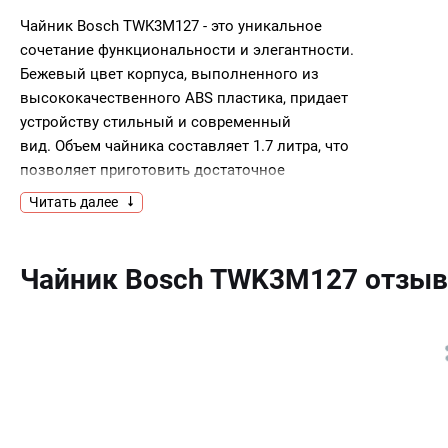
Чайник Bosch TWK3M127 - это уникальное
сочетание функциональности и элегантности.
Бежевый цвет корпуса, выполненного из
высококачественного ABS пластика, придает
устройству стильный и современный
вид. Объем чайника составляет 1.7 литра, что
позволяет приготовить достаточное
количество напитка для большой компании. В
Читать далее
устройстве используется тип нагревательного
элемента - закрытая спираль, что обеспечивает
быстрый и эффективный нагрев воды.
Чайник Bosch TWK3M127 отзы
Мощность устройства составляет 2400 Вт, что
гарантирует быстрое достижение необходимой
температуры воды.Чайник оснащен
индикатором уровня воды, что позволяет
контролировать объем воды в чайнике и
избегать переливания. Цоколь с поворотом на
360 градусов обеспечивает удобство