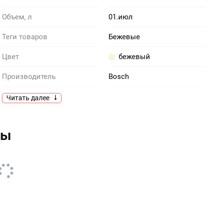
Объем, л
01.июл
Теги товаров
Бежевые
Цвет
бежевый
Производитель
Bosch
Тип
Электрический
Читать далее
Длина сетевого шнура, м
0.8
вы
Тип нагревательного
закрытая спираль
элемента
Переключатель Lift Switch
есть
Off
Цоколь с поворотом на 360
есть
градусов