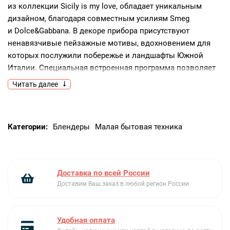
из коллекции Sicily is my love, обладает уникальным
дизайном, благодаря совместным усилиям Smeg
и Dolce&Gabbana. В декоре прибора присутствуют
ненавязчивые пейзажные мотивы, вдохновением для
которых послужили побережье и ландшафты Южной
Италии. Специальная встроенная программа позволяет
измельчить лед до необходимой консистенции, а режим
Читать далее
для приготовления пюре гарантирует качественное
и равномерное смешивание. При снятии кувшина
устройство автоматически выключается, что повышает
Категории:
Блендеры
Малая бытовая техника
безопасность эксплуатации.Ключевые
преимущества:Уникальный дизайн от Smeg
и Dolce&GabbanaИзмельчение льдаАвтоматическое
отключение при снятии кувшина
Доставка по всей России
Доставим Ваш заказ в любой регион России
Удобная оплата