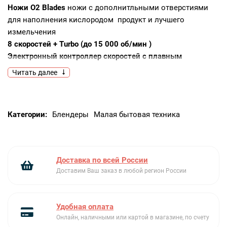
Ножи O2 Blades
ножи с дополнитльными отверстиями
для наполнения кислородом продукт и лучшего
измельчения
8 скоростей + Turbo (до 15 000 об/мин )
Электронный контроллер скоростей с плавным
переключением
Читать далее
Технология Silence Balance (менее 72 дБ)
DMP
Двойная защита двигателя (От перегрева, От
перегрузки)
Категории:
Блендеры
Малая бытовая техника
Дисплей с индикацией текущей скорости работы
Можно мыть в посудомоечной машине
Доставка по всей России
Доставим Ваш заказ в любой регион России
Удобная оплата
Онлайн, наличными или картой в магазине, по счету