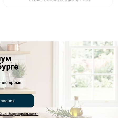
иум
бурге
чее время.
 звонок
й конфиденциальности