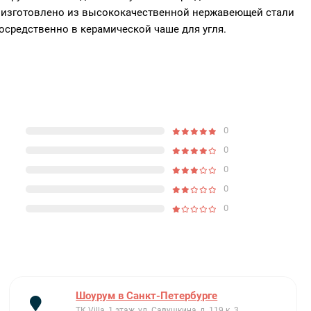
ие изготовлено из высококачественной нержавеющей стали
средственно в керамической чаше для угля.
0
0
0
0
0
Шоурум в Санкт-Петербурге
ТК Villa, 1 этаж, ул. Савушкина, д. 119 к. 3