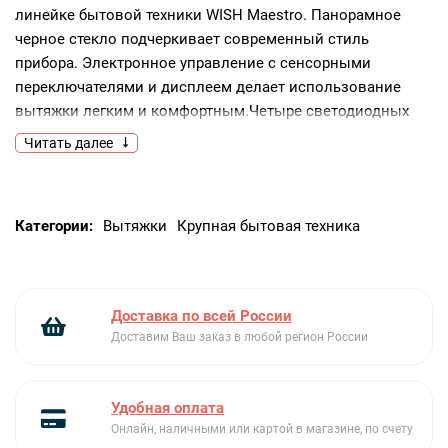
линейке бытовой техники WISH Maestro. Панорамное
черное стекло подчеркивает современный стиль
прибора. Электронное управление с сенсорными
переключателями и дисплеем делает использование
вытяжки легким и комфортным.Четыре светодиодных
лампы освещают рабочую зону, являясь
Читать далее
дополнительным источником света на кухне. Индикатор
загрязненности оповестит о необходимости помыть
фильтр.
Категории:
Вытяжки
Крупная бытовая техника
Ключевые преимущества:
Светодиодное освещение
Сенсорное управление
Доставка по всей России
Индикация загрязнения фильтров
Доставим Ваш заказ в любой регион России
Удобная оплата
Онлайн, наличными или картой в магазине, по счету