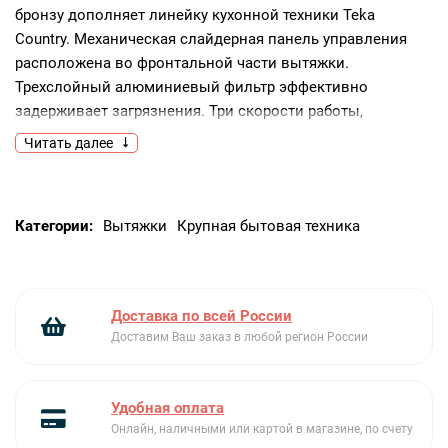
бронзу дополняет линейку кухонной техники Teka
Country. Механическая слайдерная панель управления
расположена во фронтальной части вытяжки.
Трехслойный алюминиевый фильтр эффективно
задерживает загрязнения. Три скорости работы,
подсветка и низкий уровень шума обеспечивают
Читать далее
комфорт эксплуатации.
Ключевые преимущества:
Категории:
Вытяжки
Крупная бытовая техника
Тихая работа.
Механическое слайдерное управление.
Трехслойный алюминиевый фильтр.
Доставка по всей России
Доставим Ваш заказ в любой регион России
Удобная оплата
Онлайн, наличными или картой в магазине, по счету