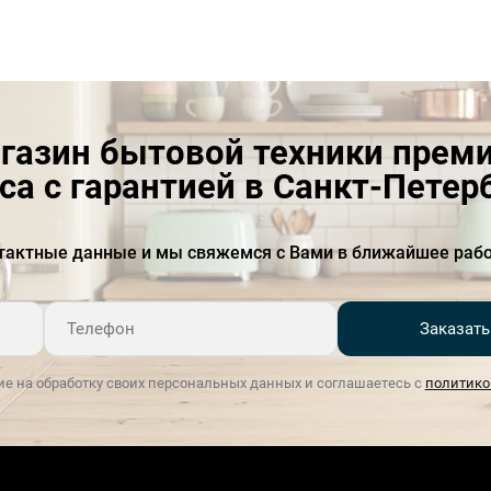
Напряжение
220-240
электропитания (В)
Опционально
угольный фильтр:D4C, 2
шт., набор
рециркуляции:1/N
газин бытовой техники прем
Особенности
Переходник на 150/120 мм
са с гарантией в Санкт-Петер
Европейская вилка
Производительность на
782
тактные данные и мы свяжемся с Вами в ближайшее рабо
интенсивной ступени
(м&#179;/ч)
Расположение
настенная
Заказать
Расположение элементов
фронтальное
ие на обработку своих персональных данных и соглашаетесь с
политико
управления
Режимы работы
отвод / циркуляция
Ширина (см)
90 м