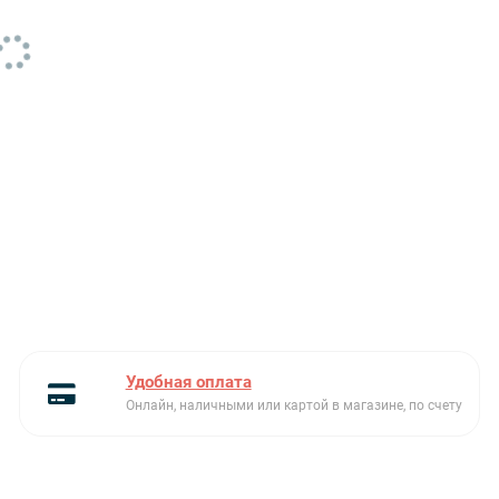
Глубина упаковки, см
59
Интенсивный режим
Есть
Класс
A
энергоэффективности
Количество двигателей
1
Количество фильтров
2
Количество скоростей
3
Максимальная
230
номинальная мощность
(Вт)
Удобная оплата
Онлайн, наличными или картой в магазине, по счету
Монтаж
настенный
Мотор с двойной турбиной
Есть