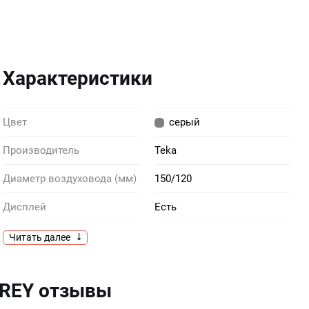
Характеристики
Цвет
серый
Производитель
Teka
Диаметр воздуховода (мм)
150/120
Дисплей
Есть
Элементы управления
сенсорные
Читать далее
Европейская вилка в
есть
комплекте
GREY отзывы
Глубина (см)
45