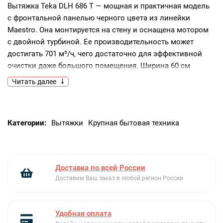
Вытяжка Teka DLH 686 T — мощная и практичная модель
с фронтальной панелью черного цвета из линейки
Maestro. Она монтируется на стену и оснащена мотором
с двойной турбиной. Ее производительность может
достигать 701 м³/ч, чего достаточно для эффективной
очистки даже большого помещения. Ширина 60 см
является классической и подходит для большинства
Читать далее
варочных панелей и плит
с 3 и 4 конфорками. 2 жироулавливающих фильтра
из нержавеющей стали задерживают микрочастицы
Категории:
Вытяжки
Крупная бытовая техника
жира и пищи, поднимающиеся в воздух при готовке,
защищая кухонный гарнитур от образования липкой
и плохо смываемой пленки.
Вытяжка Тека DLH 686 T может работать как в режиме
Доставка по всей России
отвода, с подключением к вентиляции, так и без него —
Доставим Ваш заказ в любой регион России
в режиме рециркуляции. При этом потребуется
приобрести специальный угольный фильтр
Удобная оплата
и периодически его менять. Индикатор загрязнения