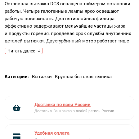
Островная вытяжка DG3 оснащена таймером остановки
работы. Четыре галогенные лампы ярко освещают
рабочую поверхность. Два пятислойных фильтра
эффективно задерживают мельчайшие частицы жира
и продукты горения, продлевая срок службы внутренних
деталей вытяжки. Двухтурбинный мотор работает тише
и надежнее. В интенсивном режиме производительность
Читать далее
достигает 1200 м³/ч.
Ключевые преимущества:
Категории:
Вытяжки
Крупная бытовая техника
Подсветка кнопок.
Интенсивный режим.
Высокая производительность.
Доставка по всей России
Доставим Ваш заказ в любой регион России
Удобная оплата