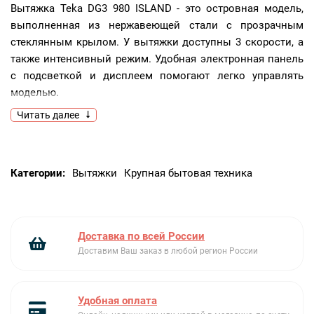
Вытяжка Teka DG3 980 ISLAND - это островная модель,
выполненная из нержавеющей стали с прозрачным
стеклянным крылом. У вытяжки доступны 3 скорости, а
также интенсивный режим. Удобная электронная панель
с подсветкой и дисплеем помогают легко управлять
моделью.
Читать далее
Ключевые преимущества:
Таймер остановки работы
Категории:
Вытяжки
Крупная бытовая техника
Индикация загрязнения фильтров
Светодиодное освещение
Доставка по всей России
Доставим Ваш заказ в любой регион России
Удобная оплата