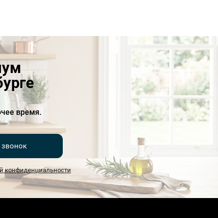
иум
бурге
чее время.
 звонок
й конфиденциальности