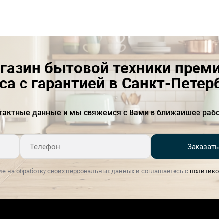
Производительность на
700
интенсивной ступени
(м&#179;/ч)
Расположение
купольная
газин бытовой техники прем
Расположение элементов
фронтальное
са с гарантией в Санкт-Петер
управления
Режимы работы
отвод / циркуляция
тактные данные и мы свяжемся с Вами в ближайшее рабо
Ширина (см)
60 м
Ширина упаковки, см
68
Заказать
Уровень шума на
54
ие на обработку своих персональных данных и соглашаетесь с
политико
максимальной скорости
(Дб)
Уровень шума на первой
44
скорости (Дб)