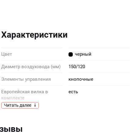
Характеристики
Цвет
черный
Диаметр воздуховода (мм)
150/120
Элементы управления
кнопочные
Европейская вилка в
есть
комплекте
Читать далее
Глубина (см)
48
Глубина упаковки, см
33
тзывы
Класс
E