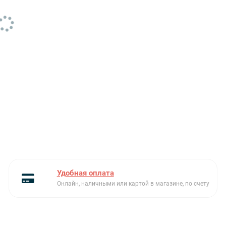
энергоэффективности
Количество двигателей
1
Количество фильтров
2
Количество скоростей
3
Максимальная
195
номинальная мощность
(Вт)
Монтаж
настенный
Мотор с двойной турбиной
Есть
Напряжение
220-240
Удобная оплата
электропитания (В)
Онлайн, наличными или картой в магазине, по счету
Опционально
угольный фильтр:D4C, 2
шт., набор
рециркуляции:1/M