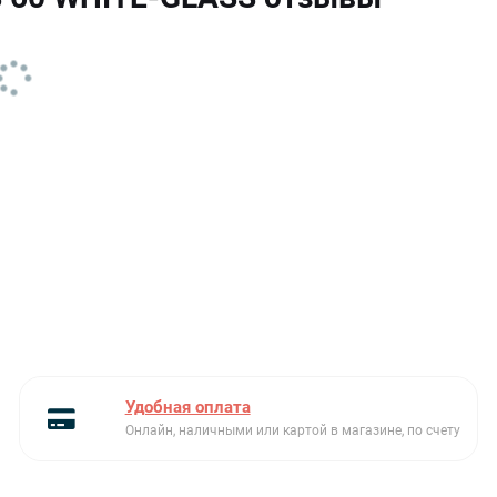
Глубина упаковки, см
62
Класс
D
энергоэффективности
Количество двигателей
1
Количество фильтров
2
Количество скоростей
2
Максимальная
240
номинальная мощность
(Вт)
Монтаж
в подвесной шкаф
Удобная оплата
Напряжение
220-240
Онлайн, наличными или картой в магазине, по счету
электропитания (В)
Опционально
угольный фильтр:С8С