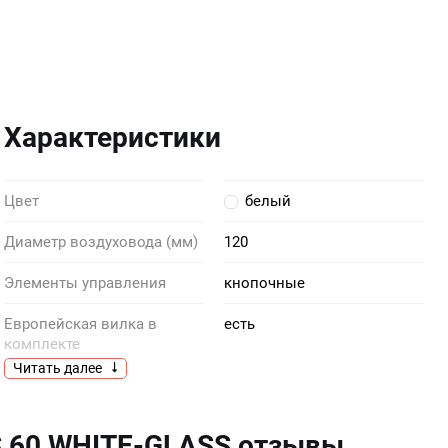
Характеристики
Цвет
белый
Диаметр воздуховода (мм)
120
Элементы управления
кнопочные
Европейская вилка в
есть
комплекте
Читать далее
Габариты ниши
17.5 х 50 х 28.7
встраивания, (ВхШхГ), см
S 60 WHITE-GLASS отзывы
Глубина (см)
41