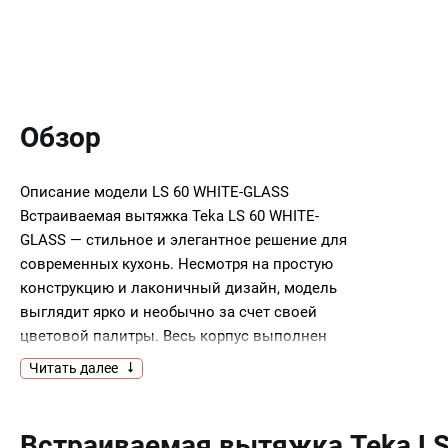
Обзор
Описание модели
LS 60 WHITE-GLASS
Встраиваемая вытяжка Teka LS 60 WHITE-
GLASS — стильное и элегантное решение для
современных кухонь. Несмотря на простую
конструкцию и лаконичный дизайн, модель
выглядит ярко и необычно за счет своей
цветовой палитры. Весь корпус выполнен
в нейтральном оттенке белого. Этот цвет
Читать далее
обладает интересным свойством — он будет по-
разному выглядеть при искусственном
и естественном освещении. Благодаря этому
Встраиваемая вытяжка Teka L