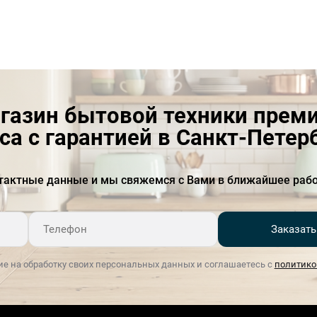
Производительность на
408
интенсивной ступени
(м&#179;/ч)
Расположение
встраиваемая
газин бытовой техники прем
Расположение элементов
сбоку
управления
са с гарантией в Санкт-Петер
Режимы работы
отвод / циркуляция
тактные данные и мы свяжемся с Вами в ближайшее рабо
Ширина (см)
60 м
Ширина упаковки, см
21
Заказать
Уровень шума на
58
максимальной скорости
ие на обработку своих персональных данных и соглашаетесь с
политико
(Дб)
Уровень шума на первой
35
скорости (Дб)