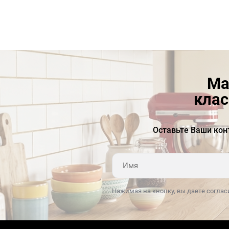
сбоку. Модели из данной линейки отличаются
компактностью и комфортом использования.
В закрытом положении устройство занимает
мало места, не привлекает к себе лишнего
внимания. Его можно встроить в шкаф или же
под колпак. Во время готовки фронтальная
Ма
панель выдвигается вперед, обеспечивая
большую рабочую площадь. Также активируется
клас
автоматическая подсветка, состоящая из двух
ламп накаливания. Преимуществом этой
вытяжки можно назвать низкий уровень
Оставьте Ваши кон
шума — вы практически ее не услышите. Мотор
работает тихо, но эффективно.
Ключевые преимущества:
Нажимая на кнопку, вы даете соглас
Универсальный дизайн
Два режима работы
Съемные алюминиевые фильтры